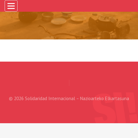
© 2026 Solidaridad Internacional – Nazioarteko Elkartasuna