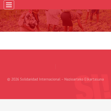
© 2026 Solidaridad Internacional – Nazioarteko Elkartasuna