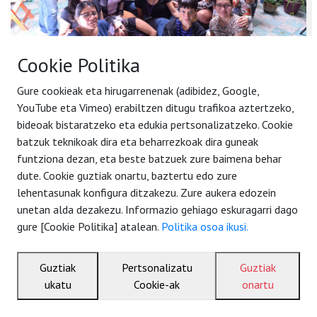
Cookie Politika
Iñaki Makazaga
Gure cookieak eta hirugarrenenak (adibidez, Google,
Más de 233 personas participan en la Escuela
YouTube eta Vimeo) erabiltzen ditugu trafikoa aztertzeko,
para la Libertad las Mujeres de Oaxaca con el
bideoak bistaratzeko eta edukia pertsonalizatzeko. Cookie
apoyo de Nazioarteko Elkartasuna -
batzuk teknikoak dira eta beharrezkoak dira guneak
Solidaridad Internacional
funtziona dezan, eta beste batzuek zure baimena behar
Llamamos a toda la ciudadanía a plantar cara a los nuevos
dute. Cookie guztiak onartu, baztertu edo zure
discursos de la extrema derecha por blanquear la violencia
lehentasunak konfigura ditzakezu. Zure aukera edozein
contra las mujeres sumándose a la campaña “Yo declaro, Yo
unetan alda dezakezu. Informazio gehiago eskuragarri dago
defiendo” con motivo del 70 aniversario de la Declaración
gure [Cookie Politika] atalean.
Politika osoa ikusi.
Universal de los Derechos Humanos
Guztiak
Pertsonalizatu
Guztiak
ukatu
Cookie-ak
onartu