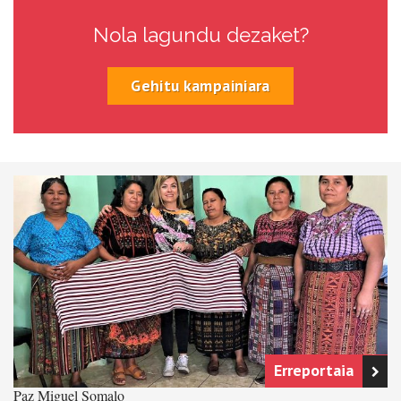
Nola lagundu dezaket?
Gehitu kampainiara
Erreportaia
Paz Miguel Somalo