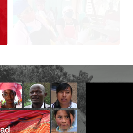
Ingurumena
Berdintasuna
LGTBI
Pertsonak