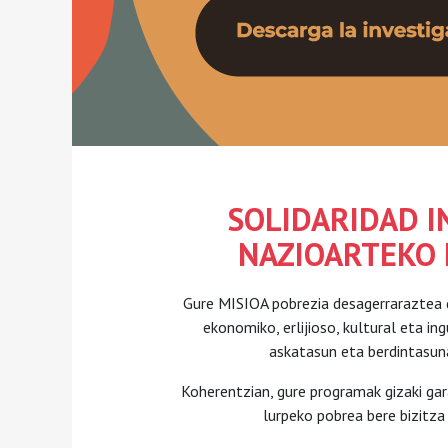
SOLIDARIDAD 
NAZIOARTEKO
Gure MISIOA pobrezia desagerraraztea da
ekonomiko, erlijioso, kultural eta 
askatasun eta berdintasun
Koherentzian, gure programak gizaki gar
lurpeko pobrea bere bizitza