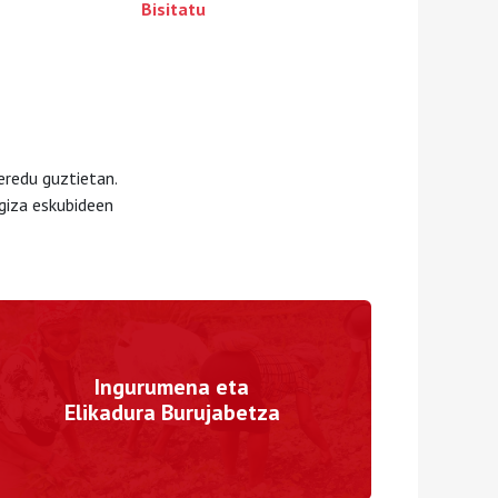
Bisitatu
eredu guztietan.
giza eskubideen
Ingurumena eta
Elikadura Burujabetza