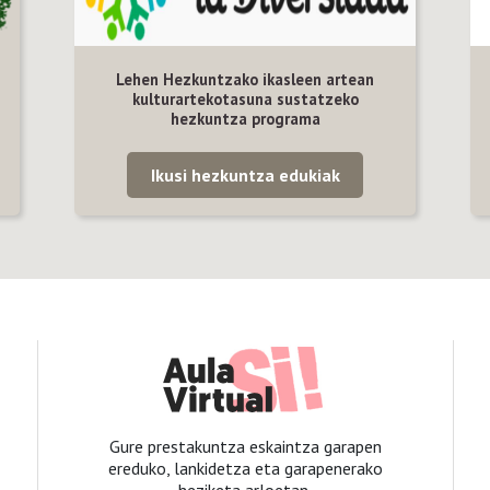
Lehen Hezkuntzako ikasleen artean
kulturartekotasuna sustatzeko
hezkuntza programa
Ikusi hezkuntza edukiak
Gure prestakuntza eskaintza garapen
ereduko, lankidetza eta garapenerako