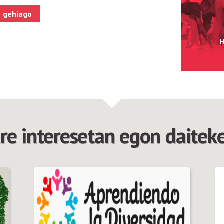
o gehiago
H
re interesetan egon daiteke