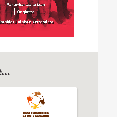
Parte-hartzaile izan
Ongintza
arpidetu albiste-zerrendara
...