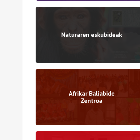
Naturaren eskubideak
Afrikar Baliabide
Zentroa