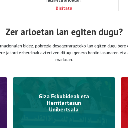
heziketa arloetan.
Bisitatu
Zer arloetan lan egiten dugu?
ernacionalen bidez, pobrezia desagerrarazteko lan egiten dugu bere 
ere jatorri ezberdinak aztertzen ditugu genero berdintasunaren eta 
markoan.
Giza Eskubideak eta
Herritartasun
Unibertsala