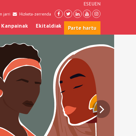
ES
EU
EN
 jarri
Hizketa-zerrenda
Kanpainak
Ekitaldiak
Parte hartu