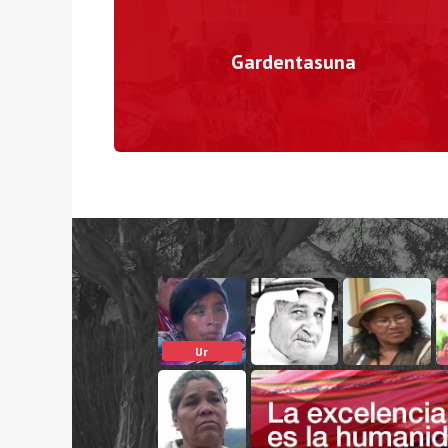
Gardentasuna
Ur
Unibertsal
Giza
Justizia
Eskubideak