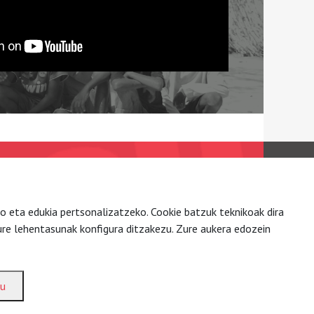
Conde Mirasol Kalea 7, beheko solairua.
48003 Bilbo - Bizkaia
o eta edukia pertsonalizatzeko. Cookie batzuk teknikoak dira
Telefonoa. 944 792 258
ure lehentasunak konfigura ditzakezu. Zure aukera edozein
(34) 7177 884 061 006
solidaridad@sol-inter.org
tu