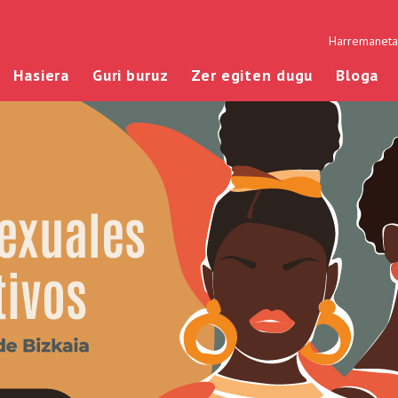
Harremanetan
Hasiera
Guri buruz
Zer egiten dugu
Bloga