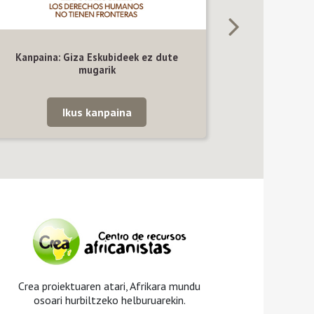
Kanpaina: Giza Eskubideek ez dute
mugarik
Ikus kanpaina
Crea proiektuaren atari, Afrikara mundu
osoari hurbiltzeko helburuarekin.