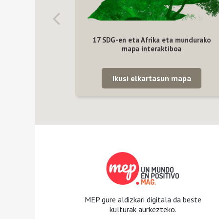
17 SDG-en eta Afrika eta mundurako
mapa interaktiboa
Ikusi elkartasun mapa
MEP gure aldizkari digitala da beste
kulturak aurkezteko.