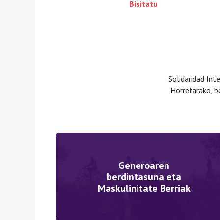
Bisitatu
Solidaridad Int
Horretarako, b
Generoaren
berdintasuna eta
Maskulinitate Berriak