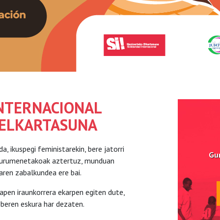
INTERNACIONAL
 ELKARTASUNA
, ikuspegi feministarekin, bere jatorri
Gur
ingurumenetakoak aztertuz, munduan
aren zabalkundea ere bai.
apen iraunkorrera ekarpen egiten dute,
 beren eskura har dezaten.