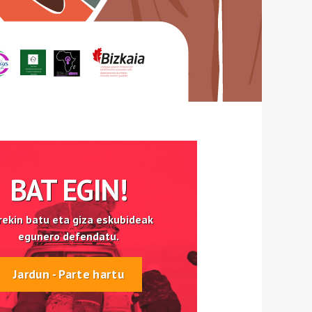
BAT EGIN!
ekin batu eta giza eskubideak
egunero defendatu.
Jardun - Parte hartu