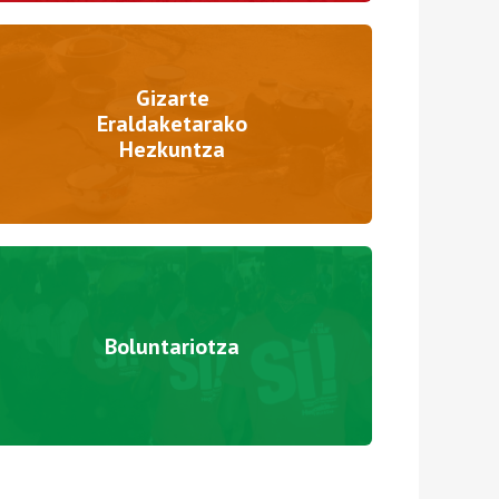
Gizarte
Eraldaketarako
Hezkuntza
Boluntariotza