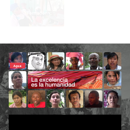
Formación
Agua
Medioambiente
Equidad
Justicia
Derechos
Personas
Universal
Humanos
LGTBI
Desertificación
Emergencia
Volcanes
26 años
Derechos
Haití
Soberanía
Inclusión
Derechos
Mujeres
Emergencia
alimentaria
Social
Civiles