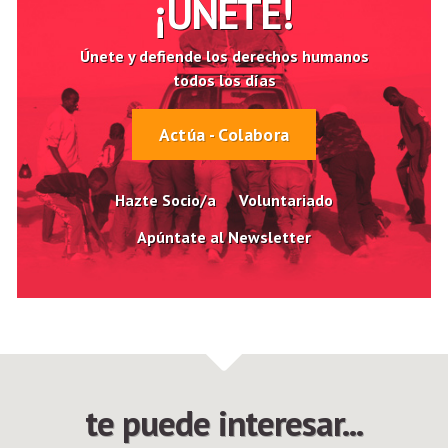
¡ÚNETE!
Únete y defiende los derechos humanos
todos los días
Actúa - Colabora
Hazte Socio/a
Voluntariado
Apúntate al Newsletter
te puede interesar...