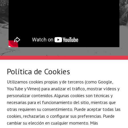
Solidaridad Internacional
Lo que hacemos
Política de Cookies
Quiénes somos
Por ejes de acción
Utilizamos cookies propias y de terceros (como Google,
Con quién
Blog
YouTube y Vimeo) para analizar el tráfico, mostrar vídeos y
Contacto
Agenda
personalizar contenidos. Algunas cookies son técnicas y
necesarias para el funcionamiento del sitio, mientras que
Legal
C/ Conde Mirasol 7 bajo.
otras requieren su consentimiento. Puede aceptar todas las
Aviso legal
48003 Bilbao - Bizkaia
cookies, rechazarlas o configurar sus preferencias. Puede
Política de privacidad
cambiar su elección en cualquier momento. Más
Tel. 944 792 258