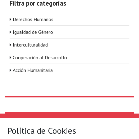
Filtra por categorías
Derechos Humanos
Igualdad de Género
Interculturalidad
Cooperación al Desarrollo
Acción Humanitaria
Solidaridad Internacional
Lo que hacemos
Política de Cookies
Quiénes somos
Por ejes de acción