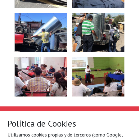
Solidaridad Internacional
Lo que hacemos
Política de Cookies
Quiénes somos
Por ejes de acción
Utilizamos cookies propias y de terceros (como Google,
Con quién
Blog