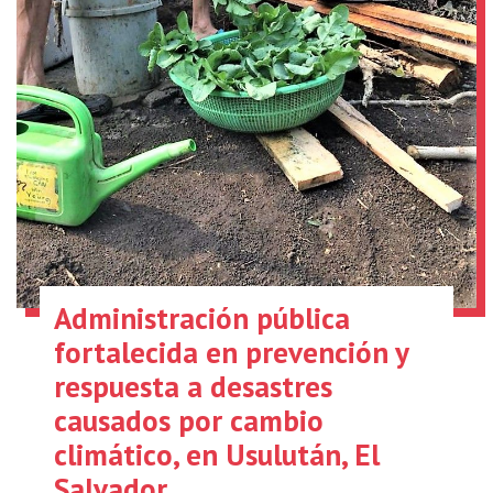
Administración pública
fortalecida en prevención y
respuesta a desastres
causados por cambio
climático, en Usulután, El
Salvador