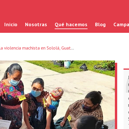
Inicio
Nosotras
Qué hacemos
Blog
Campa
 violencia machista en Sololá, Guatemala