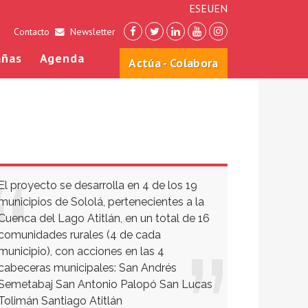
ES
EU
EN
Contacto
Newsletter
ñas
Agenda
Actúa - Colabora
El proyecto se desarrolla en 4 de los 19
municipios de Sololá, pertenecientes a la
Cuenca del Lago Atitlán, en un total de 16
comunidades rurales (4 de cada
municipio), con acciones en las 4
cabeceras municipales: San Andrés
Semetabaj San Antonio Palopó San Lucas
Tolimán Santiago Atitlán