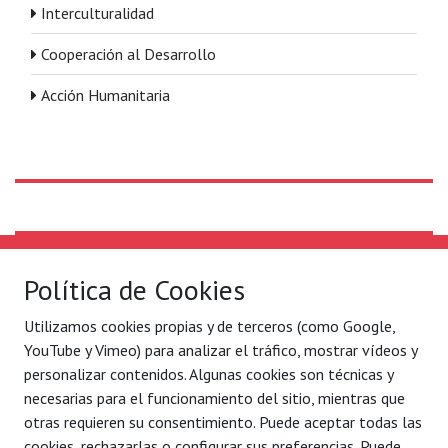
Interculturalidad
Cooperación al Desarrollo
Acción Humanitaria
Solidaridad Internacional
Lo que hacemos
Política de Cookies
Quiénes somos
Por ejes de acción
Utilizamos cookies propias y de terceros (como Google,
Con quién
Blog
YouTube y Vimeo) para analizar el tráfico, mostrar vídeos y
Contacto
Agenda
personalizar contenidos. Algunas cookies son técnicas y
necesarias para el funcionamiento del sitio, mientras que
Legal
C/ Conde Mirasol 7 bajo.
otras requieren su consentimiento. Puede aceptar todas las
Aviso legal
48003 Bilbao - Bizkaia
cookies, rechazarlas o configurar sus preferencias. Puede