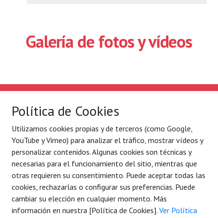
Galería de fotos y vídeos
Solidaridad Internacional
Lo que hacemos
Política de Cookies
Quiénes somos
Por ejes de acción
Utilizamos cookies propias y de terceros (como Google,
Con quién
Blog
YouTube y Vimeo) para analizar el tráfico, mostrar vídeos y
Contacto
Agenda
personalizar contenidos. Algunas cookies son técnicas y
necesarias para el funcionamiento del sitio, mientras que
Legal
C/ Conde Mirasol 7 bajo.
otras requieren su consentimiento. Puede aceptar todas las
Aviso legal
48003 Bilbao - Bizkaia
cookies, rechazarlas o configurar sus preferencias. Puede
Política de privacidad
cambiar su elección en cualquier momento. Más
Tel. 944 792 258
información en nuestra [Política de Cookies].
Ver Política
(34) 7177 884 061 006