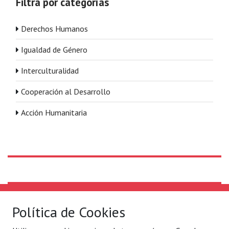
Filtra por categorías
Derechos Humanos
Igualdad de Género
Interculturalidad
Cooperación al Desarrollo
Acción Humanitaria
Solidaridad Internacional
Lo que hacemos
Política de Cookies
Quiénes somos
Por ejes de acción