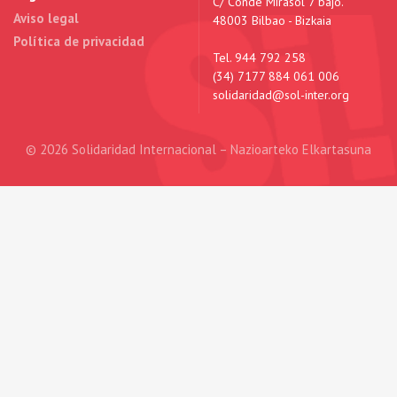
C/ Conde Mirasol 7 bajo.
Aviso legal
48003 Bilbao - Bizkaia
Política de privacidad
Tel. 944 792 258
(34) 7177 884 061 006
solidaridad@sol-inter.org
© 2026 Solidaridad Internacional – Nazioarteko Elkartasuna