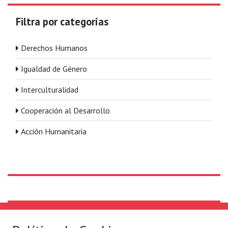
Filtra por categorías
Derechos Humanos
Igualdad de Género
Interculturalidad
Cooperación al Desarrollo
Acción Humanitaria
Solidaridad Internacional
Lo que hacemos