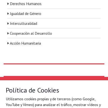
Derechos Humanos
Igualdad de Género
Interculturalidad
Cooperación al Desarrollo
Acción Humanitaria
Solidaridad Internacional
Lo que hacemos
Política de Cookies
Quiénes somos
Por ejes de acción
Utilizamos cookies propias y de terceros (como Google,
Con quién
Blog
YouTube y Vimeo) para analizar el tráfico, mostrar vídeos y
Contacto
Agenda